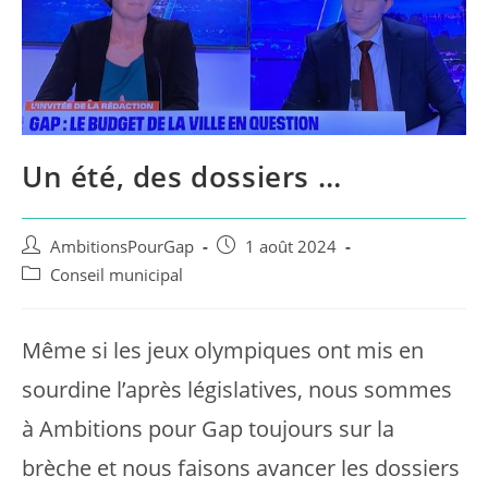
Un été, des dossiers …
Auteur/autrice
Publication
AmbitionsPourGap
1 août 2024
de
publiée :
Post
Conseil municipal
la
category:
publication :
Même si les jeux olympiques ont mis en
sourdine l’après législatives, nous sommes
à Ambitions pour Gap toujours sur la
brèche et nous faisons avancer les dossiers