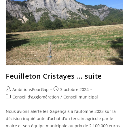
Feuilleton Cristayes … suite
Auteur/autrice
Publication
AmbitionsPourGap
3 octobre 2024
de
publiée :
Post
Conseil d'agglomération
/
Conseil municipal
la
category:
publication :
Nous avions alerté les Gapençais à l’automne 2023 sur la
décision inquiétante d’achat d’un terrain agricole par le
maire et son équipe municipale au prix de 2 100 000 euros.