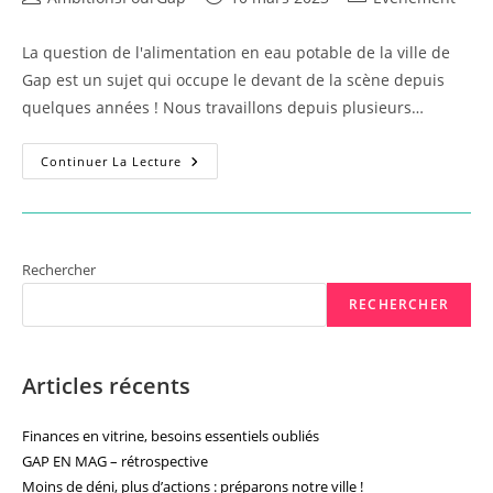
de
publiée :
category:
la
La question de l'alimentation en eau potable de la ville de
publication :
Gap est un sujet qui occupe le devant de la scène depuis
quelques années ! Nous travaillons depuis plusieurs…
Réunion
Continuer La Lecture
Publique
Sur
Les
Enjeux
De
L’eau
À
Rechercher
Gap
RECHERCHER
Articles récents
Finances en vitrine, besoins essentiels oubliés
GAP EN MAG – rétrospective
Moins de déni, plus d’actions : préparons notre ville !