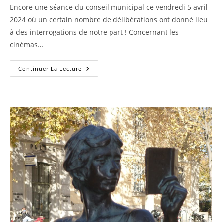
publication :
Encore une séance du conseil municipal ce vendredi 5 avril
2024 où un certain nombre de délibérations ont donné lieu
à des interrogations de notre part ! Concernant les
cinémas…
On
Continuer La Lecture
Ne
Fait
D’omelette
Sans
Casser
D’oeufs
–
Roger
Didier
05/04/2024.