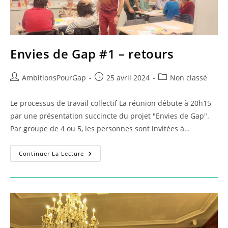
Envies de Gap #1 – retours
Auteur/autrice
Publication
Post
AmbitionsPourGap
25 avril 2024
Non classé
de
publiée :
category:
la
Le processus de travail collectif La réunion débute à 20h15
publication :
par une présentation succincte du projet "Envies de Gap".
Par groupe de 4 ou 5, les personnes sont invitées à…
Envies
Continuer La Lecture
De
Gap
#1
–
Retours