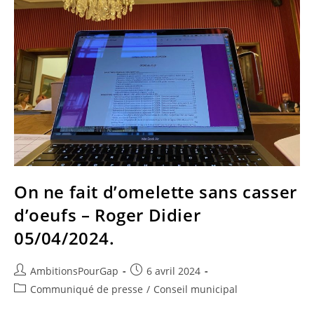
On ne fait d’omelette sans casser
d’oeufs – Roger Didier
05/04/2024.
Auteur/autrice
Publication
AmbitionsPourGap
6 avril 2024
de
publiée :
Post
Communiqué de presse
/
Conseil municipal
la
category: