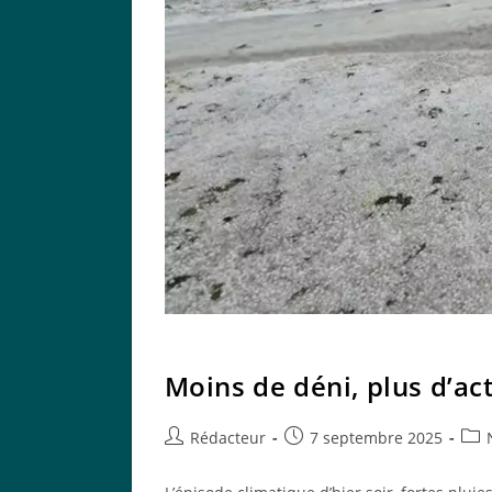
Moins de déni, plus d’act
Auteur/autrice
Publication
Post
Rédacteur
7 septembre 2025
de
publiée :
cate
la