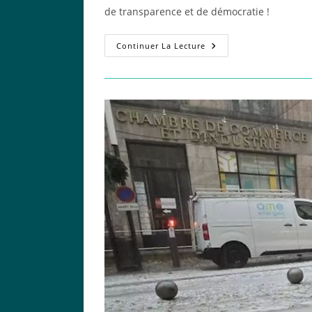
publication :
de transparence et de démocratie !
GAP
Continuer La Lecture
EN
MAG
–
Rétrospective