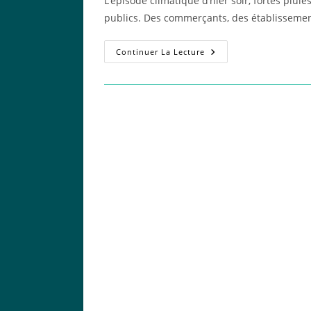
L’épisode climatique d’hier soir, fortes plu
publication :
publics. Des commerçants, des établissemen
Moins
Continuer La Lecture
De
Déni,
Plus
D’actions
:
Préparons
Notre
Ville
!