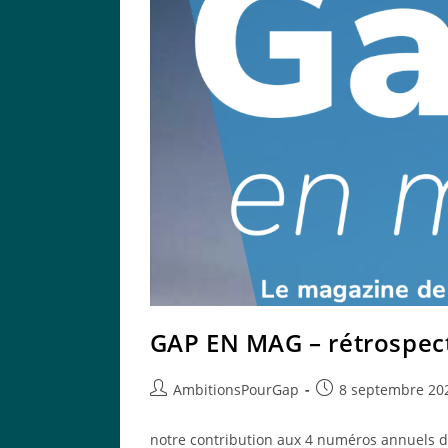
GAP EN MAG – rétrospec
Auteur/autrice
Publication
AmbitionsPourGap
8 septembre 20
de
publiée :
la
notre contribution aux 4 numéros annuels du 