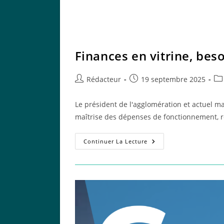
Finances en vitrine, bes
Auteur/autrice
Publication
Pos
Rédacteur
19 septembre 2025
de
publiée :
cat
la
Le président de l'agglomération et actuel ma
publication :
maîtrise des dépenses de fonctionnement,
Finances
Continuer La Lecture
En
Vitrine,
Besoins
Essentiels
Oubliés