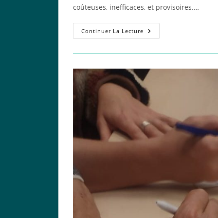
publication :
coûteuses, inefficaces, et provisoires.…
Pour
Continuer La Lecture
Une
Sécurisation
Urgente
Et
Durable
De
L’alimentation
En
Eau
Potable
À
Gap