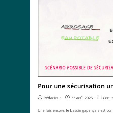
Pour une sécurisation ur
Auteur/autrice
Publication
Post
Rédacteur
22 août 2025
Commu
de
publiée :
category:
la
Une fois encore, le bassin gapençais est con