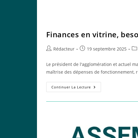
Finances en vitrine, bes
Auteur/autrice
Publication
Pos
Rédacteur
19 septembre 2025
de
publiée :
cat
la
Le président de l'agglomération et actuel ma
publication :
maîtrise des dépenses de fonctionnement,
Finances
Continuer La Lecture
En
Vitrine,
Besoins
Essentiels
Oubliés