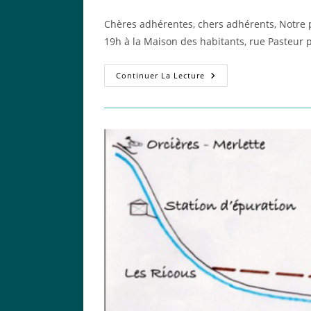
de
publiée :
category:
la
Chères adhérentes, chers adhérents, Notre 
publication :
19h à la Maison des habitants, rue Pasteur
ASSEMBLÉE
Continuer La Lecture
GÉNÉRALE
AMBITIONS
POUR
GAP
–
Rassemblons
Nos
Forces
Et
Nos
Idées
Pour
Cette
Rentrée
Politique
!