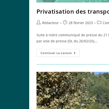
Privatisation des transpo
Auteur/autrice
Publication
Post
Rédacteur
28 février 2025
Com
de
publiée :
categor
la
Suite à notre communiqué de presse du 21 fév
publication :
par voie de presse (DL du 26/02/25),…
Privatisation
Continuer La Lecture
Des
Transports
Publics
De
L’agglomération
:
Les
Faits
Sont
Têtus
!