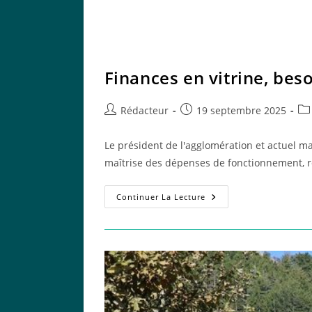
Finances en vitrine, bes
Auteur/autrice
Publication
Pos
Rédacteur
19 septembre 2025
de
publiée :
cat
la
Le président de l'agglomération et actuel ma
publication :
maîtrise des dépenses de fonctionnement,
Finances
Continuer La Lecture
En
Vitrine,
Besoins
Essentiels
Oubliés