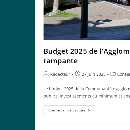
Budget 2025 de l’Agglomé
rampante
Auteur/autrice
Publication
Post
Rédacteur
27 juin 2025
Consei
de
publiée :
category:
la
Le budget 2025 de la Communauté d’aggloméra
publication :
publics, investissements au minimum et ab
Budget
Continuer La Lecture
2025
De
L’Agglomération
: