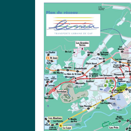
Entre
Sous-
Traitance
Massive
Et
Privatisation
Rampante