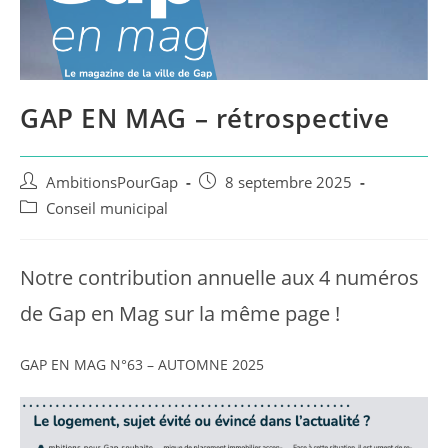
GAP EN MAG – rétrospective
Auteur/autrice
Publication
AmbitionsPourGap
8 septembre 2025
de
publiée :
Post
Conseil municipal
la
category:
publication :
Notre contribution annuelle aux 4 numéros
de Gap en Mag sur la même page !
GAP EN MAG N°63 – AUTOMNE 2025