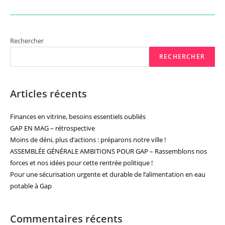
Gap
#3
–
Gap,
Une
Ville
Rechercher
Vivante,
Ancrée
RECHERCHER
Dans
Son
Identité
Et
Tournée
Articles récents
Vers
L’avenir
Finances en vitrine, besoins essentiels oubliés
GAP EN MAG – rétrospective
Moins de déni, plus d’actions : préparons notre ville !
ASSEMBLÉE GÉNÉRALE AMBITIONS POUR GAP – Rassemblons nos
forces et nos idées pour cette rentrée politique !
Pour une sécurisation urgente et durable de l’alimentation en eau
potable à Gap
Commentaires récents