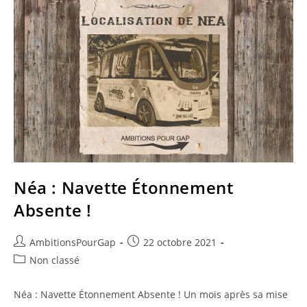
Néa : Navette Étonnement
Absente !
Auteur/autrice
Publication
AmbitionsPourGap
22 octobre 2021
de
publiée :
Post
Non classé
la
category:
publication :
Néa : Navette Étonnement Absente ! Un mois après sa mise