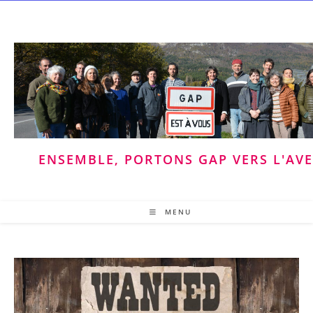
Skip
to
content
ENSEMBLE, PORTONS GAP VERS L'AV
MENU