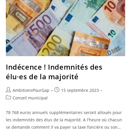
Indécence ! Indemnités des
élu·es de la majorité
Auteur/autrice
Publication
AmbitionsPourGap
15 septembre 2023
de
publiée :
Post
Conseil municipal
la
category:
publication :
78 768 euros annuels supplémentaires seront alloués pour
les indemnités des élus de la majorité. A l'heure où chacun
se demande comment il va payer sa taxe foncière ou son…