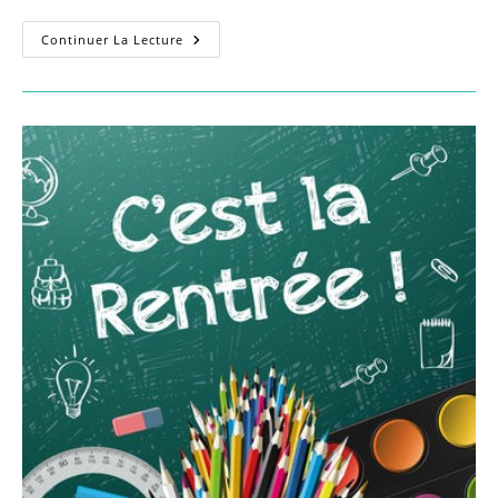
Indécence
Continuer La Lecture
!
Indemnités
Des
Élu·es
De
La
Majorité