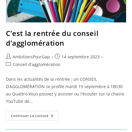
C’est la rentrée du conseil
d’agglomération
Auteur/autrice
Publication
AmbitionsPourGap
14 septembre 2023
de
publiée :
Post
Conseil d'agglomération
la
category:
publication :
Dans les actualités de la rentrée : un CONSEIL
D’AGGLOMÉRATION se profile mardi 19 septembre à 18h30
au Quattro Vous pouvez y assister ou l'écouter sur la chaine
YouTube de…
C’est
Continuer La Lecture
La
Rentrée
Du