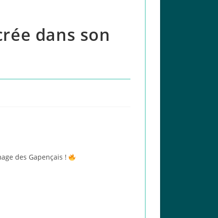
ncrée dans son
image des Gapençais !