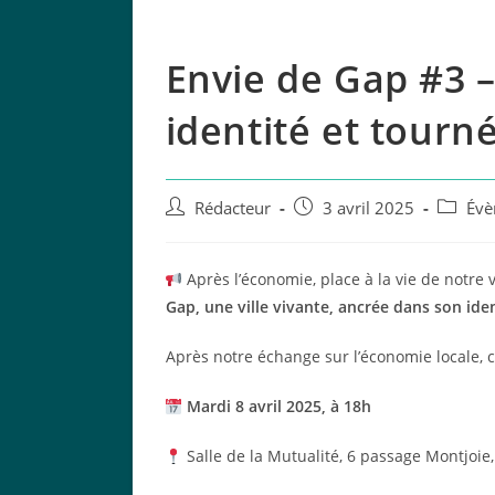
Envie de Gap #3 –
identité et tourné
Auteur/autrice
Publication
Post
Rédacteur
3 avril 2025
Évè
de
publiée :
categor
la
publication :
Après l’économie, place à la vie de notre vi
Gap, une ville vivante, ancrée dans son iden
Après notre échange sur l’économie locale,
Mardi 8 avril 2025, à 18h
Salle de la Mutualité, 6 passage Montjoie