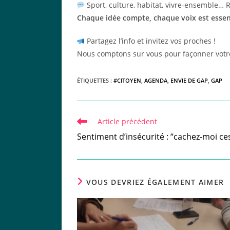
Sport, culture, habitat, vivre-ensemble… R
Chaque idée compte, chaque voix est essent
Partagez l’info et invitez vos proches !
Nous comptons sur vous pour façonner votr
ÉTIQUETTES :
#CITOYEN
,
AGENDA
,
ENVIE DE GAP
,
GAP
Read
Article précédent
more
Sentiment d’insécurité : “cachez-moi ce
articles
VOUS DEVRIEZ ÉGALEMENT AIMER