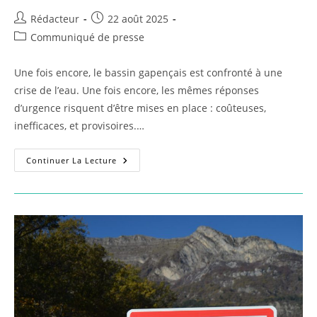
Auteur/autrice
Publication
Rédacteur
22 août 2025
de
publiée :
Post
Communiqué de presse
la
category:
publication :
Une fois encore, le bassin gapençais est confronté à une
crise de l’eau. Une fois encore, les mêmes réponses
d’urgence risquent d’être mises en place : coûteuses,
inefficaces, et provisoires.…
Pour
Continuer La Lecture
Une
Sécurisation
Urgente
Et
Durable
De
L’alimentation
En
Eau
Potable
À
Gap