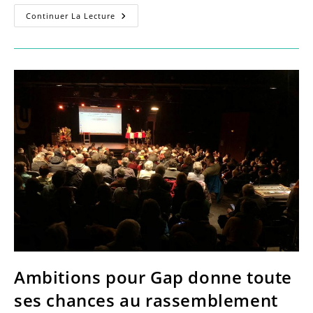
Piscines
Continuer La Lecture
De
Gap
:
Quand
L’inaction
Budgétaire
Met
En
Danger
Le
Service
Public
Ambitions pour Gap donne toute
ses chances au rassemblement