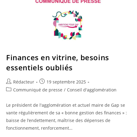
Finances en vitrine, besoins
essentiels oubliés
Auteur/autrice
Publication
Rédacteur
19 septembre 2025
de
publiée :
Post
Communiqué de presse
/
Conseil d'agglomération
la
category:
publication :
Le président de l'agglomération et actuel maire de Gap se
vante régulièrement de sa « bonne gestion des finances » :
baisse de l’endettement, maîtrise des dépenses de
fonctionnement, renforcement…