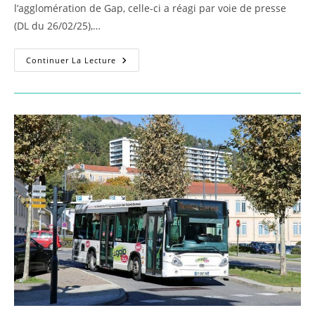
l’agglomération de Gap, celle-ci a réagi par voie de presse
(DL du 26/02/25),…
Privatisation
Continuer La Lecture
Des
Transports
Publics
De
L’agglomération
:
Les
Faits
Sont
Têtus
!