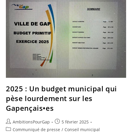
2025 : Un budget municipal qui
pèse lourdement sur les
Gapençais•es
Auteur/autrice
Publication
AmbitionsPourGap
5 février 2025
de
publiée :
Post
Communiqué de presse
/
Conseil municipal