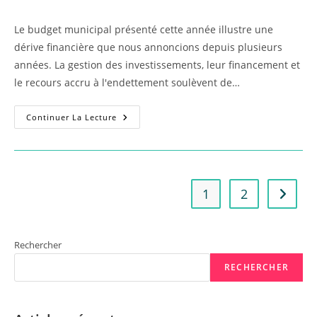
la
category:
publication :
Le budget municipal présenté cette année illustre une
dérive financière que nous annoncions depuis plusieurs
années. La gestion des investissements, leur financement et
le recours accru à l'endettement soulèvent de…
2025
Continuer La Lecture
:
Un
Budget
Municipal
Qui
Pèse
Lourdement
1
2
Aller à 
Sur
Les
Gapençais•es
Rechercher
RECHERCHER