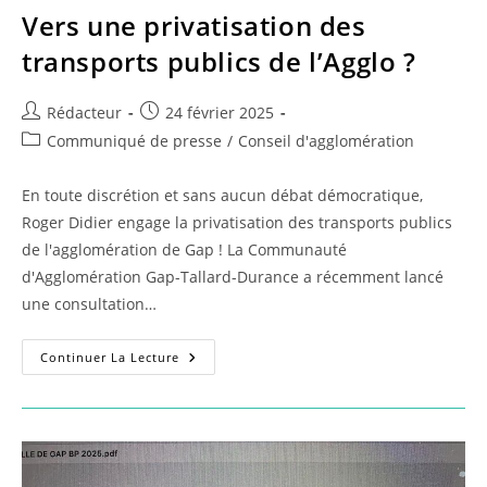
Vers une privatisation des
transports publics de l’Agglo ?
Auteur/autrice
Publication
Rédacteur
24 février 2025
de
publiée :
Post
Communiqué de presse
/
Conseil d'agglomération
la
category:
publication :
En toute discrétion et sans aucun débat démocratique,
Roger Didier engage la privatisation des transports publics
de l'agglomération de Gap ! La Communauté
d'Agglomération Gap-Tallard-Durance a récemment lancé
une consultation…
Vers
Continuer La Lecture
Une
Privatisation
Des
Transports
Publics
De
L’Agglo
?