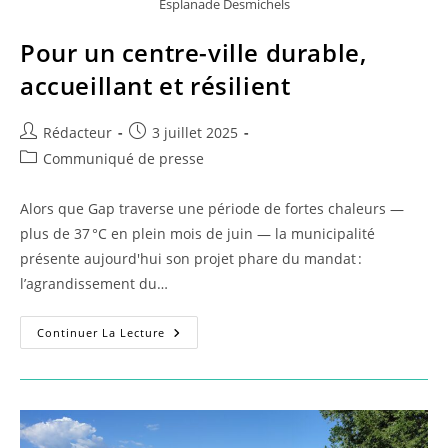
Esplanade Desmichels
Pour un centre-ville durable,
accueillant et résilient
Auteur/autrice
Publication
Rédacteur
3 juillet 2025
de
publiée :
Post
Communiqué de presse
la
category:
publication :
Alors que Gap traverse une période de fortes chaleurs —
plus de 37 °C en plein mois de juin — la municipalité
présente aujourd'hui son projet phare du mandat :
l’agrandissement du…
Pour
Continuer La Lecture
Un
Centre-
Ville
Durable,
Accueillant
Et
Résilient