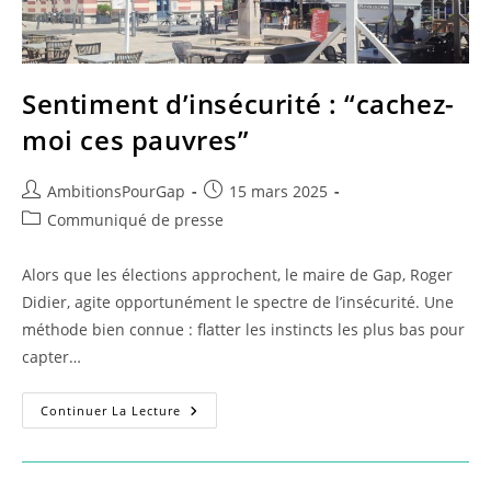
Sentiment d’insécurité : “cachez-
moi ces pauvres”
Auteur/autrice
Publication
AmbitionsPourGap
15 mars 2025
de
publiée :
Post
Communiqué de presse
la
category:
publication :
Alors que les élections approchent, le maire de Gap, Roger
Didier, agite opportunément le spectre de l’insécurité. Une
méthode bien connue : flatter les instincts les plus bas pour
capter…
Sentiment
Continuer La Lecture
D’insécurité
:
“cachez-
Moi
Ces