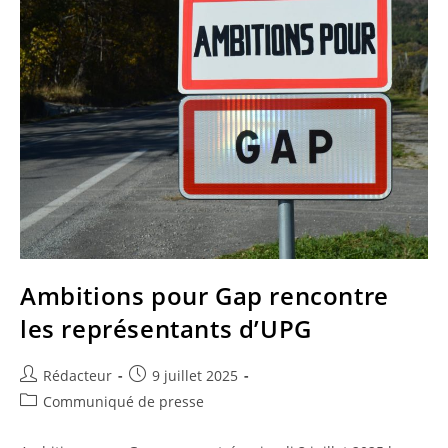
Ambitions pour Gap rencontre
les représentants d’UPG
Auteur/autrice
Publication
Rédacteur
9 juillet 2025
de
publiée :
Post
Communiqué de presse
la
category:
publication :