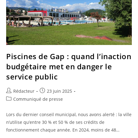
Piscines de Gap : quand l’inaction
budgétaire met en danger le
service public
Auteur/autrice
Publication
Rédacteur
23 juin 2025
de
publiée :
Post
Communiqué de presse
la
category:
publication :
Lors du dernier conseil municipal, nous avons alerté : la ville
n’utilise qu’entre 30 % et 50 % de ses crédits de
fonctionnement chaque année. En 2024, moins de 48…