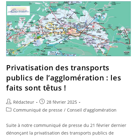
Pauvres”
Privatisation des transports
publics de l’agglomération : les
faits sont têtus !
Auteur/autrice
Publication
Rédacteur
28 février 2025
de
publiée :
Post
Communiqué de presse
/
Conseil d'agglomération
la
category:
publication :
Suite à notre communiqué de presse du 21 février dernier
dénonçant la privatisation des transports publics de