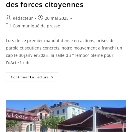
des forces citoyennes
Auteur/autrice
Publication
Rédacteur
20 mai 2025
de
publiée :
Post
Communiqué de presse
la
category:
publication :
Lors de ce premier mandat dense en actions, prises de
parole et soutiens concrets, notre mouvement a franchi un
cap le 30 janvier 2025 : la salle du "Tempo" pleine pour
l’« Acte 1 » de…
Ambitions
Continuer La Lecture
Pour
Gap
Donne
Toute
Ses
Chances
Au
Rassemblement
Des
Forces
Citoyennes