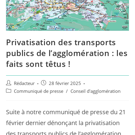
Privatisation des transports
publics de l’agglomération : les
faits sont têtus !
Auteur/autrice
Publication
Rédacteur
28 février 2025
de
publiée :
Post
Communiqué de presse
/
Conseil d'agglomération
la
category:
publication :
Suite à notre communiqué de presse du 21
février dernier dénonçant la privatisation
des transports publics de l’agglomération