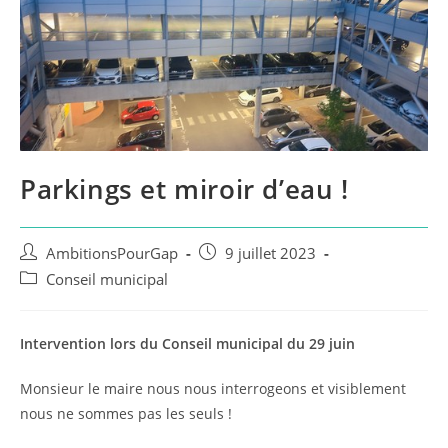
Parkings et miroir d’eau !
Auteur/autrice
Publication
AmbitionsPourGap
9 juillet 2023
de
publiée :
Post
Conseil municipal
la
category:
publication :
Intervention lors du Conseil municipal du 29 juin
Monsieur le maire nous nous interrogeons et visiblement
nous ne sommes pas les seuls !