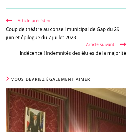
Read
Article précédent
more
Coup de théâtre au conseil municipal de Gap du 29
articles
juin et épilogue du 7 juillet 2023
Article suivant
Indécence ! Indemnités des élu·es de la majorité
VOUS DEVRIEZ ÉGALEMENT AIMER