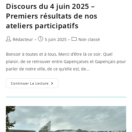
Discours du 4 juin 2025 –
Premiers résultats de nos
ateliers participatifs
Auteur/autrice
Publication
Post
Rédacteur
5 juin 2025
Non classé
de
publiée :
category:
la
Bonsoir à toutes et à tous, Merci d’être là ce soir. Quel
publication :
plaisir, de se retrouver entre Gapençaises et Gapençais pour
parler de notre ville, de ce qu’elle est, de…
Discours
Continuer La Lecture
Du
4
Juin
2025
–
Premiers
Résultats
De
Nos
Ateliers
Participatifs