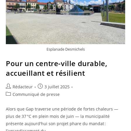
Esplanade Desmichels
Pour un centre-ville durable,
accueillant et résilient
Auteur/autrice
Publication
Rédacteur
3 juillet 2025
de
publiée :
Post
Communiqué de presse
la
category:
publication :
Alors que Gap traverse une période de fortes chaleurs —
plus de 37 °C en plein mois de juin — la municipalité
présente aujourd'hui son projet phare du mandat :
l’agrandissement du…