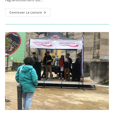
Pour
Continuer La Lecture
Un
Centre-
Ville
Durable,
Accueillant
Et
Résilient