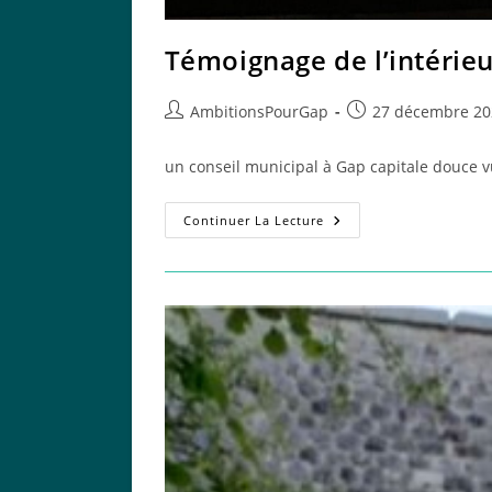
Témoignage de l’intérieu
Auteur/autrice
Publication
AmbitionsPourGap
27 décembre 20
de
publiée :
la
un conseil municipal à Gap capitale douce 
publication :
Témoignage
Continuer La Lecture
De
L’intérieur
:
Récit
D’un
Conseil
Municipal
De
Gap