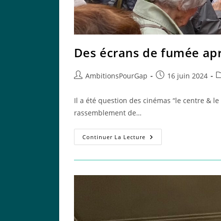
Des écrans de fumée aprè
Auteur/autrice
Publication
P
AmbitionsPourGap
16 juin 2024
de
publiée :
c
la
Il a été question des cinémas “le centre & le 
publication :
rassemblement de…
Des
Continuer La Lecture
Écrans
De
Fumée
Après
Le
“vert”
À
Effets
Speciaux