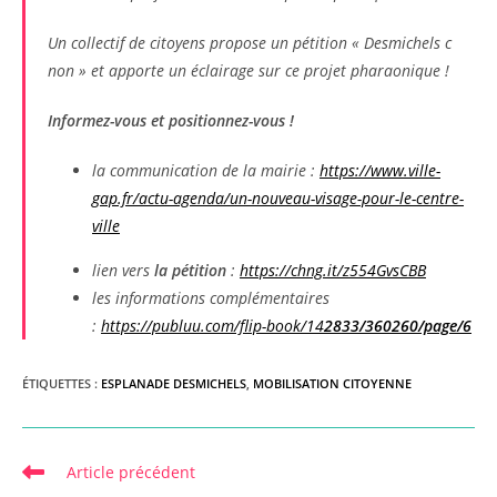
Un collectif de citoyens propose un pétition « Desmichels c
non » et apporte un éclairage sur ce projet pharaonique !
Informez-vous et positionnez-vous !
la communication de la mairie :
https://www.ville-
gap.fr/actu-agenda/un-nouveau-visage-pour-le-centre-
ville
lien vers
la pétition
:
https://chng.it/z554GvsCBB
les informations complémentaires
:
https://publuu.com/flip-book/14
2833/360260/page/6
ÉTIQUETTES :
ESPLANADE DESMICHELS
,
MOBILISATION CITOYENNE
Read
Article précédent
more