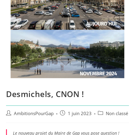
Desmichels, CNON !
Auteur/autrice
Publication
Post
AmbitionsPourGap
1 juin 2023
Non classé
de
publiée :
category:
la
publication :
Le nouveau projet du Maire de Gap vous pose question !