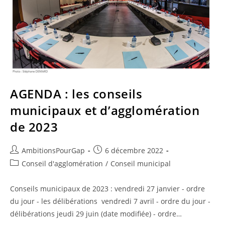
AGENDA : les conseils
municipaux et d’agglomération
de 2023
Auteur/autrice
Publication
AmbitionsPourGap
6 décembre 2022
de
publiée :
Post
Conseil d'agglomération
/
Conseil municipal
la
category:
publication :
Conseils municipaux de 2023 : vendredi 27 janvier - ordre
du jour - les délibérations vendredi 7 avril - ordre du jour -
délibérations jeudi 29 juin (date modifiée) - ordre…