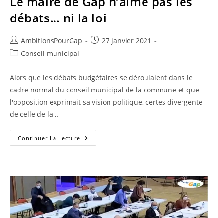
Le maire de Gap n’aime pas les
débats… ni la loi
Auteur/autrice
Publication
AmbitionsPourGap
27 janvier 2021
de
publiée :
Post
Conseil municipal
la
category:
publication :
Alors que les débats budgétaires se déroulaient dans le
cadre normal du conseil municipal de la commune et que
l'opposition exprimait sa vision politique, certes divergente
de celle de la…
Le
Continuer La Lecture
Maire
De
Gap
N’aime
Pas
Les
Débats…
Ni
La
Loi