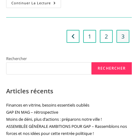
Retour
Continuer La Lecture
Sur
Le
Conseil
Municipal
De
Ce
Vendredi
1
2
3
Go to the previous page
27
Novembre
2020
Rechercher
RECHERCHER
Articles récents
Finances en vitrine, besoins essentiels oubliés
GAP EN MAG – rétrospective
Moins de déni, plus d’actions : préparons notre ville !
ASSEMBLÉE GÉNÉRALE AMBITIONS POUR GAP – Rassemblons nos
forces et nos idées pour cette rentrée politique !