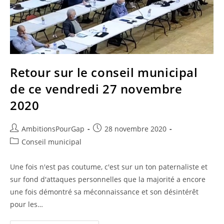
Retour sur le conseil municipal
de ce vendredi 27 novembre
2020
Auteur/autrice
Publication
AmbitionsPourGap
28 novembre 2020
de
publiée :
Post
Conseil municipal
la
category:
publication :
Une fois n'est pas coutume, c'est sur un ton paternaliste et
sur fond d'attaques personnelles que la majorité a encore
une fois démontré sa méconnaissance et son désintérêt
pour les…