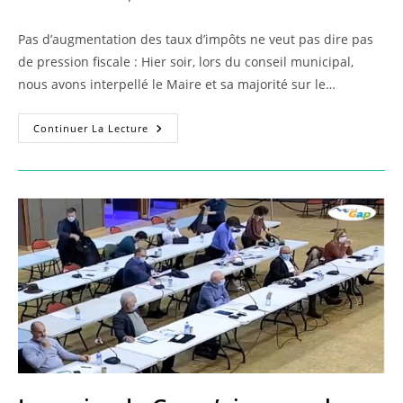
la
category:
publication :
Pas d’augmentation des taux d’impôts ne veut pas dire pas
de pression fiscale : Hier soir, lors du conseil municipal,
nous avons interpellé le Maire et sa majorité sur le…
Nos
Continuer La Lecture
5
Retours
Sur
Le
Conseil
Municipal
Du
26
Mars
2021