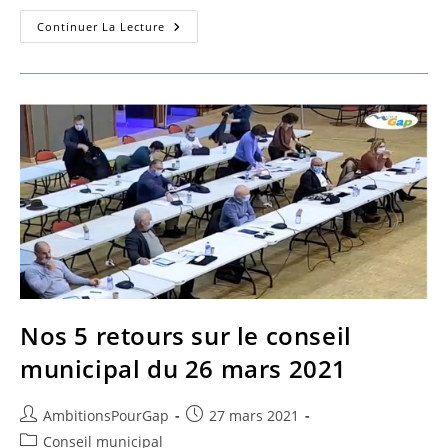
AGENDA
Continuer La Lecture
:
Les
Conseils
Municipaux
Et
D’agglomération
De
2023
Nos 5 retours sur le conseil
municipal du 26 mars 2021
Auteur/autrice
Publication
AmbitionsPourGap
27 mars 2021
de
publiée :
Post
Conseil municipal