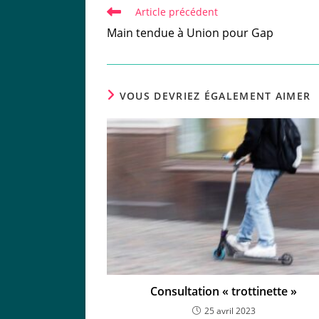
Read
Article précédent
more
Main tendue à Union pour Gap
articles
VOUS DEVRIEZ ÉGALEMENT AIMER
Consultation « trottinette »
25 avril 2023