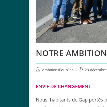
NOTRE AMBITIO
Auteur/autrice
Publication
AmbitionsPourGap
29 décembre
de
publiée :
la
publication :
ENVIE DE CHANGEMENT
Nous, habitants de Gap portés pa